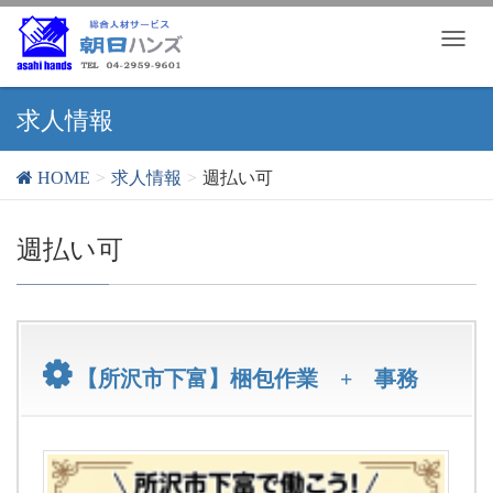
T
o
g
g
求人情報
l
e
HOME
求人情報
週払い可
n
a
v
週払い可
i
g
a
t
i
【所沢市下富】梱包作業 + 事務
o
n