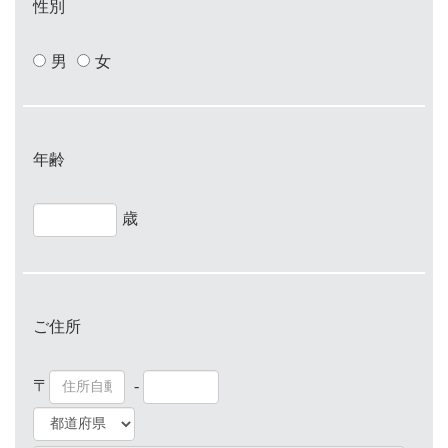
性別
男
女
年齢
歳
ご住所
〒
-