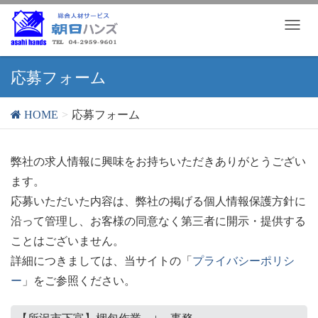
T
o
g
g
応募フォーム
l
e
HOME
応募フォーム
n
a
v
弊社の求人情報に興味をお持ちいただきありがとうござい
i
ます。
g
a
応募いただいた内容は、弊社の掲げる個人情報保護方針に
t
沿って管理し、お客様の同意なく第三者に開示・提供する
i
ことはございません。
o
詳細につきましては、当サイトの「
プライバシーポリシ
n
ー
」をご参照ください。