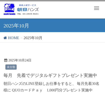
T
o
g
g
2025年10月
l
e
HOME
2025年10月
n
a
v
i
g
2025年10月24日
a
未分類
t
毎月 先着でデジタルギフトプレゼント実施中
i
o
朝日ハンズのLINE登録しお仕事をすると、 毎月先着30名
n
様に QUOカードＰａｙ 1,000円分プレゼント実施中